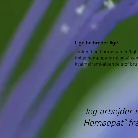
Lige helbreder lige
Tanken bag homøopati er 'lighe
ifølge homøopaterne også kan
kvalmefremkaldende stof brug
Jeg arbejder 
Homøopat” fra