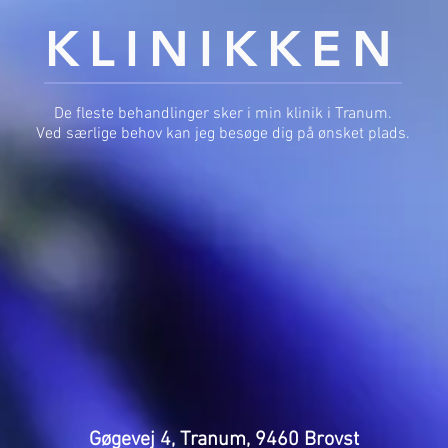
KLINIKKEN
De fleste behandlinger sker i min klinik i Tranum.
Ved særlige behov kan jeg besøge dig på ønsket plads.
Gøgevej 4, Tranum, 9460 Brovst