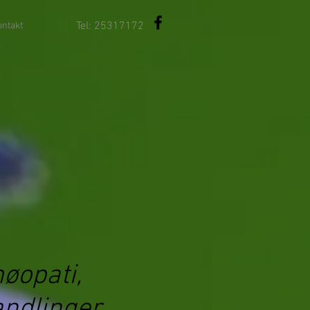
Tel: 25317172
ontakt
øopati,
andlinger.