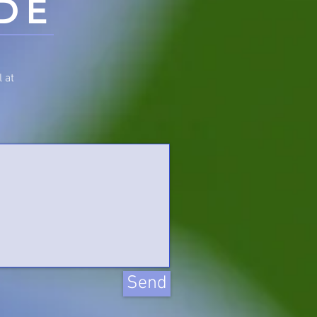
DE
 at
Send