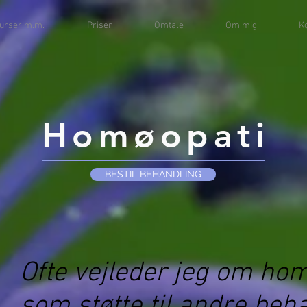
urser m.m.
Priser
Omtale
Om mig
K
Homøopati
BESTIL BEHANDLING
Ofte vejleder jeg om hom
som støtte til andre beh