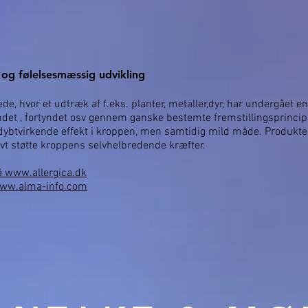
 og følelsesmæssig udvikling
ede, hvor et udtræk af f.eks. planter, metaller,dyr, har undergået e
rtyndet , fortyndet osv gennem ganske bestemte fremstillingsprincip
 dybtvirkende effekt i kroppen, men samtidig mild måde. Produkter
tivt støtte kroppens selvhelbredende kræfter.
 www.allergica.dk
ww.alma-info.com