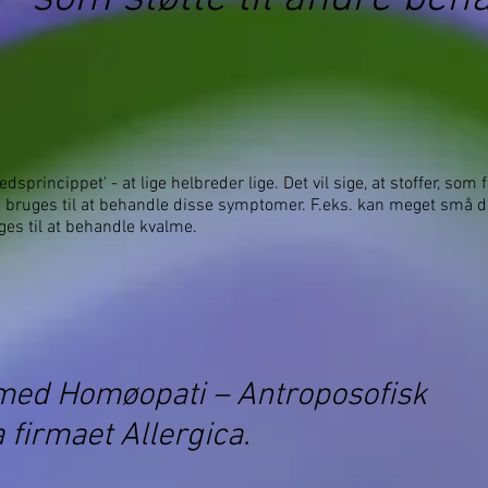
dsprincippet' - at lige helbreder lige. Det vil sige, at stoffer, s
 bruges til at behandle disse symptomer. F.eks. kan meget små do
es til at behandle kvalme.
med Homøopati – Antroposofisk
 firmaet Allergica.