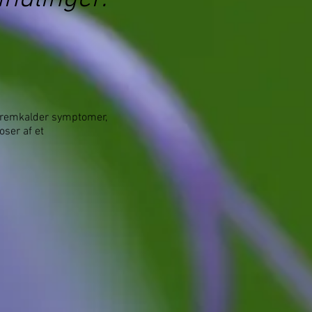
om fremkalder symptomer,
ser af et