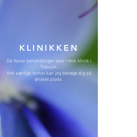
KLINIKKEN
De fleste behandlinger sker i min klinik i
Tranum.
Ved særlige behov kan jeg besøge dig på
ønsket plads.