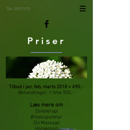
Tel:
25317172
Priser
Tilbud i jan, feb, marts 2018 = 490,-
Behandlinger: 1 time 550,-
Læs mere om
Zoneterapi
Øreakupunktur
Chi Massage
Homøopati