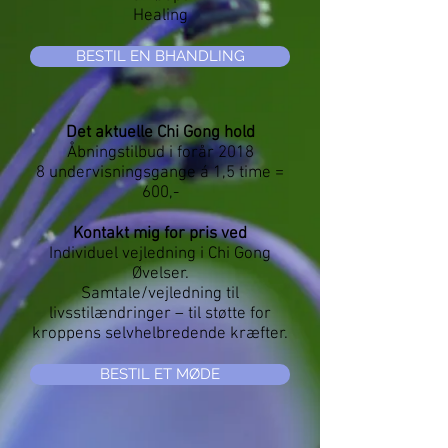
Healing
BESTIL EN BHANDLING
Det aktuelle Chi Gong hold
Åbningstilbud i forår 2018
8 undervisningsgange á 1,5 time =
600,-
Kontakt mig for pris ved
Individuel vejledning i Chi Gong
Øvelser.
Samtale/vejledning til
livsstilændringer – til støtte for
kroppens selvhelbredende kræfter.
BESTIL ET MØDE