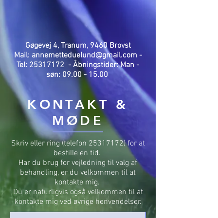
Gøgevej 4, Tranum, 9460 Brovst
Mail: annemetteduelund@gmail.com -
Tel: 25317172 - Åbningstider: Man -
søn: 09.00 - 15.00 ​​
KONTAKT &
MØDE
Skriv eller ring (telefon
25317172)
for at
bestille en tid.
Har du brug for vejledning til valg af
behandling, er du velkommen til at
kontakte mig.
Du er naturligvis også velkommen til at
kontakte mig ved øvrige henvendelser.